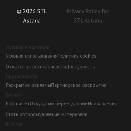
© 2026 STL
Privacy Policy for
Astana
STL Astana
Условия и политики
Условия использования
Политика cookies
Отказ от ответственности
Доступность
Прозрачность
Раскрытие рекламы
Партнерское раскрытие
Разное
Кто пишет
Откуда мы берём данные
Исправления
Стать автором
Удаление материалов
Кто мы