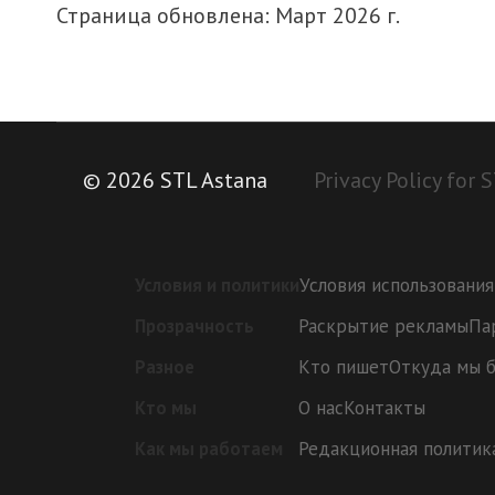
Страница обновлена: Март 2026 г.
© 2026 STL Astana
Privacy Policy for 
Условия использования
Условия и политики
Раскрытие рекламы
Па
Прозрачность
Кто пишет
Откуда мы 
Разное
О нас
Контакты
Кто мы
Редакционная политик
Как мы работаем