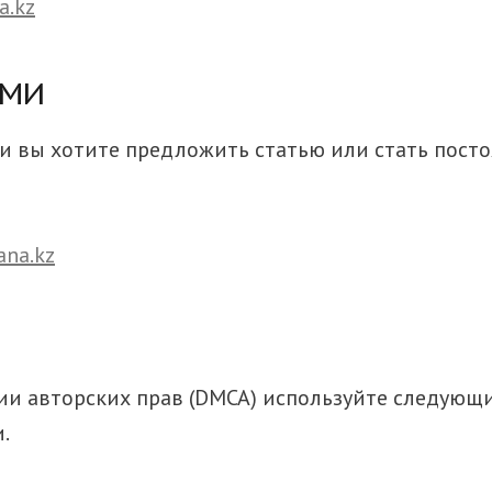
a.kz
АМИ
ли вы хотите предложить статью или стать пост
ana.kz
 авторских прав (DMCA) используйте следующий
.