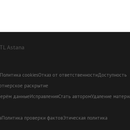
STL Astana
Политика cookies
Отказ от ответственности
Доступность
ртнерское раскрытие
берём данные
Исправления
Стать автором
Удаление матери
а
Политика проверки фактов
Этическая политика