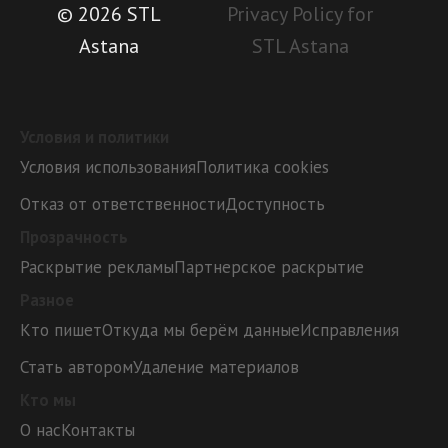
© 2026 STL
Privacy Policy for
Astana
STL Astana
Условия и политики
Условия использования
Политика cookies
Отказ от ответственности
Доступность
Прозрачность
Раскрытие рекламы
Партнерское раскрытие
Разное
Кто пишет
Откуда мы берём данные
Исправления
Стать автором
Удаление материалов
Кто мы
О нас
Контакты