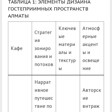
ТАБЛИЦА 1: ЭЛЕМЕНТЫ ДИЗАЙНА
ГОСТЕПРИИМНЫХ ПРОСТРАНСТВ
АЛМАТЫ
Ключев
Атмосф
Стратег
ые
ерные
ия
матери
акцент
Кафе
зониро
алы и
ы и
вания и
текстур
освеще
потоков
ы
ние
Наррат
ивное
Авторск
путешес
ие
твие по
витраж