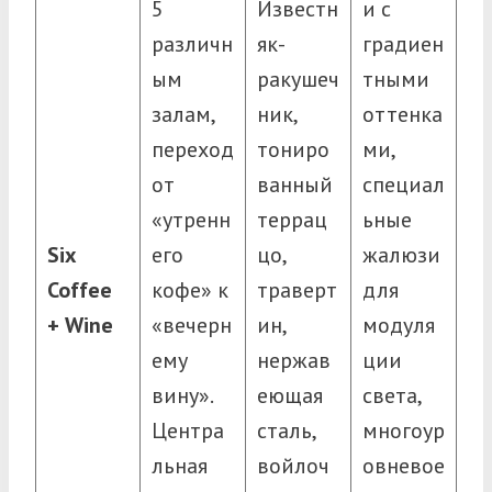
5
Известн
и с
различн
як-
градиен
ым
ракушеч
тными
залам,
ник,
оттенка
переход
тониро
ми,
от
ванный
специал
«утренн
террац
ьные
Six
его
цо,
жалюзи
Coffee
кофе» к
траверт
для
+ Wine
«вечерн
ин,
модуля
ему
нержав
ции
вину».
еющая
света,
Центра
сталь,
многоур
льная
войлоч
овневое