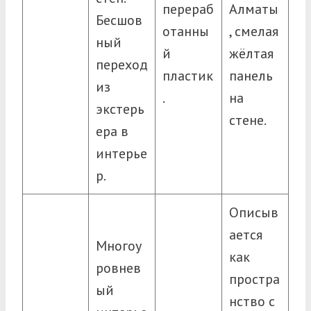
перераб
Алматы
Бесшов
отанны
, смелая
ный
й
жёлтая
переход
пластик
панель
из
.
на
экстерь
стене.
ера в
интерье
р.
Описыв
ается
Многоу
как
ровнев
простра
ый
нство с