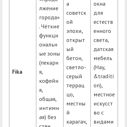
а
окна
лжение
советск
для
города»
ой
естеств
. Чёткие
эпохи,
енного
функци
открыт
света,
ональн
ый
датская
ые зоны
бетон,
мебель
(пекарн
светло-
(Hay,
Fika
я,
серый
&traditi
кофейн
террац
on),
я,
цо,
местное
общая,
местны
искусст
интимн
й
во с
ая) без
карагач,
видами
стен.