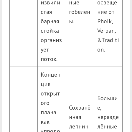
извили
ные
освеще
стая
гобелен
ние от
барная
ы.
Pholk,
стойка
Verpan,
организ
&Traditi
ует
on.
поток.
Концеп
ция
открыт
Больши
ого
Сохранё
е,
плана
нная
неразде
как
лепнин
лённые
«продо