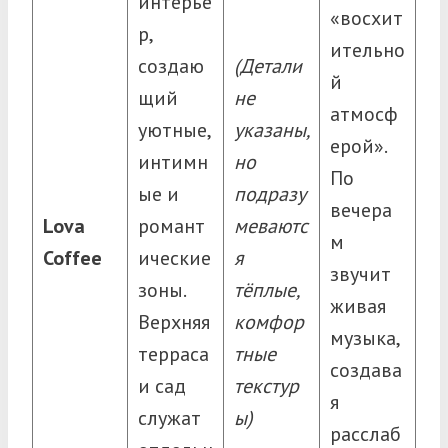
интерье
«восхит
р,
ительно
создаю
(Детали
й
щий
не
атмосф
уютные,
указаны,
ерой».
интимн
но
По
ые и
подразу
вечера
Lova
романт
меваютс
м
Coffee
ические
я
звучит
зоны.
тёплые,
живая
Верхняя
комфор
музыка,
терраса
тные
создава
и сад
текстур
я
служат
ы)
расслаб